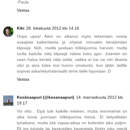
-Paula
Vastaa
Kiki
28. lokakuuta 2012 klo 14.16
Onpa upea! Äitini on alkanut myös tekemään noista
avaajista kaikenlaista ja ohjeisti minuakin keräämään
klipsejä. Noh, meillä juodaan tölkkijuomia harvoin, mutta
tuolla kadulla niitä klipsejä näkee koko ajan. Jotenkin en
vaan halua kerätä niitä sieltä, vaikka ei kai ne niin likaisia
olisi ja aina tulee tosi huono omatunto, kun jätän äidille
sopivat askartelumateriaalit sinne tielle lojumaan :D
Vastaa
Kesänaapuri (@kesanaapuri)
14. marraskuuta 2012 klo
19.17
Voi vitsi... Eipä tule kaikille mieleen, mutta merimiehet on
aika kovia juomaan tölkkijuomia töissä. Ei tietystikään
työaikana, mutta sitä vapaa-aikaa on kuitenkin aika paljon.
Eli jos tutuista tai kavereiden kavereista löytyy joku meriä