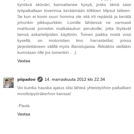
kyntävä skönäri, kannattanee kysyä, josko tämä saisi
työpaikallaan toverinsa keräämään tölkkien klipsut talteen.
Se kun ei kovin suuri homma ole sitä irti repäistä ja kerätä
johonkin pikkupurkkiin. Lomille lähtiessä ne varmasti
mahtuvat jonnekin matkalaukun perukoille, jotta löytävät
tiensä askartelijoiden käyttöön. Toinen paikka mistä voisi
kysellä, on motoristien tms. harrastetilat, joissa
järjestettäneen välillä myös illanistujaisia. Äkkiäkös sielläkin
kumotaan ölle jos toinenkin... ;)
Vastaa
piipadoo
14. marraskuuta 2012 klo 22.34
Voi kuinka hauska ajatus olisi lähteä yhteistyöhön paikallsen
moottoipyöräkerhon kanssa!
-Paula
Vastaa