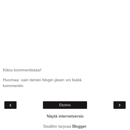
Kiitos kommentistasi!
Huomaa: vain tämän blogin jäsen voi lisätä
kommentin.
‹
›
Etusivu
Näytä internetversio
Sisällön tarjoaa
Blogger
.