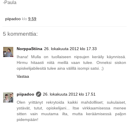
-Paula
piipadoo
klo
9.59
5 kommenttia:
NorppaStiina
26. lokakuuta 2012 klo 17.33
Ihana! Mulla on tuollaiseen nipsujen keräily käynnissä.
Hirmu hitaasti niitä meillä vaan tulee. Onneksi siskon
opiskelijabilesitä tulee aina välillä isompi satsi. ;)
Vastaa
piipadoo
26. lokakuuta 2012 klo 17.51
Olen yrittänyt rekrytoida kaikki mahdollliset; sukulaiset,
ystävät, tutut, opiskelijani... Itse virkkaamisessa menee
sitten vain muutama ilta, mutta keräämisessä paljon
pidempään!