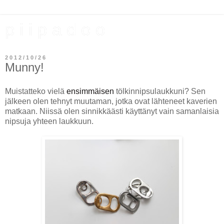
p i i p a d o o
2012/10/26
Munny!
Muistatteko vielä
ensimmäisen
tölkinnipsulaukkuni? Sen
jälkeen olen tehnyt muutaman, jotka ovat lähteneet kaverien
matkaan. Niissä olen sinnikkäästi käyttänyt vain samanlaisia
nipsuja yhteen laukkuun.